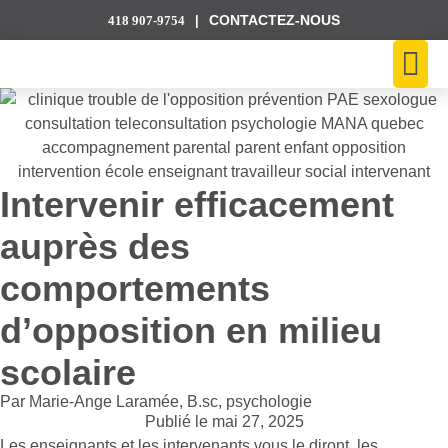
CONTACTEZ-NOUS
|
418 907-9754
Ateliers et 
Intervenir efficacement
auprès des
comportements
d’opposition en milieu
scolaire
Par Marie-Ange Laramée, B.sc, psychologie
Publié le
mai 27, 2025
Les enseignants et les intervenants vous le diront, les