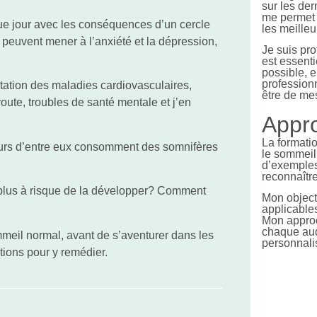
sur les der
me permet d
que jour avec les conséquences d’un cercle
les meille
ion peuvent mener à l’anxiété et la dépression,
Je suis pr
est essenti
possible, e
professionn
tation des maladies cardiovasculaires,
être de mes
 route, troubles de santé mentale et j’en
Appr
La formati
eurs d’entre eux consomment des somnifères
le sommeil
d’exemples
reconnaître
plus à risque de la développer? Comment
Mon object
applicables
Mon approc
chaque aud
meil normal, avant de s’aventurer dans les
personnali
tions pour y remédier.