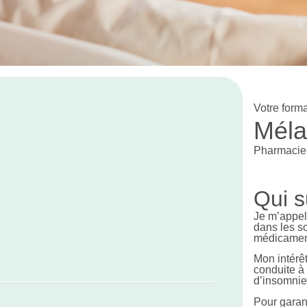
Votre forma
Méla
Pharmaci
Qui s
Je m’appel
dans les s
médicamen
Mon intérê
conduite à
d’insomnie
Pour garant