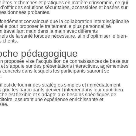
nières recherches et pratiques en matière d’insomnie, ce qui
’offrir des solutions sécuritaires, accessibles et basées sur
ures données probantes.
ofondément convaincue que la collaboration interdisciplinaire
elle pour proposer le traitement le plus personnalisé
n travaillant main dans la main avec différents
els de la santé lorsque nécessaire, afin d’optimiser le bien-
 clients.
oche pédagogique
on proposée vise l’acquisition de connaissances de base sur
 et s’appuie sur des présentations interactives, agrémentées
 concrets dans lesquels les participants sauront se
.
if est de fournir des stratégies simples et immédiatement
 que les participants peuvent intégrer dans leur quotidien.
he est flexible et s’adapte aux besoins spécifiques de
itoire, assurant une expérience enrichissante et
sée.